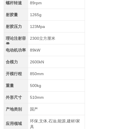
螺杆转速
89rpm
射胶量
1265g
射胶压力
123Mpa
理论注射容
2300立方厘米
量
电动机功率
89kW
合模力
2600kN
开模行程
850mm
重量
500kg
外形尺寸
510mm
产地类别
国产
环保,文体,石油,能源,建材/家
应用领域
具