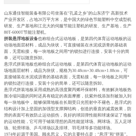
山东通佳智能装备有限公司坐落在
“孔孟之乡”的山东济宁
高新技术
产业开发区，占地
20
万平方米，是中国大的绿色节能塑料中空成型机
研发、生产基地和江北大的伺服节能注塑机的研发、生产基地，生产
80T-6000T
节能注塑机。
拼装悬浮地板
设备
也称组合式运动地板，是第四代体育运动地板的运
动场地面层材料，成品为块状，可直接铺装在水泥或沥青的基础表
面，无需粘接，每一块地板之间用*的锁扣进行连接，安装十分的简
单，还可以随意拆卸。
悬浮式拼装地板也称组合式运动地板，是第四代体育运动地板的运动
场地面层材料，成品为块状，规格为
30.48cm×30.48cm×1.88cm
，可
直接铺装在水泥或沥青的基础表面，无需粘接，每一块地板之间用*
的锁扣进行连接，安装十分的简单，还可以随意拆卸。
悬浮式拼装地板采用成熟的高强度聚丙烯环保材料，有效解决地板热
胀冷缩问题的同时还具有稳定的表面摩擦，抗紫外线添加剂被加入到
每一块地板中，能够保障地板在长期受日光照射中不褪色，悬浮式的
结构设计加上坚固的加强型支撑脚结构，创造的垂直的减震效果，防
滑的表面可有效防止运动损伤，良好的球回弹性能和球速保证了地板
的运动性能，它可用于铺装理想的高性能篮球场、网球场、五人足球
场、轮滑球场、乒乓球场以及排球、羽毛球等多功能球场。
1974
年起源于美国。顾名思义，它的主要特点是：
“
悬浮
”
和
“
拼装
”
。