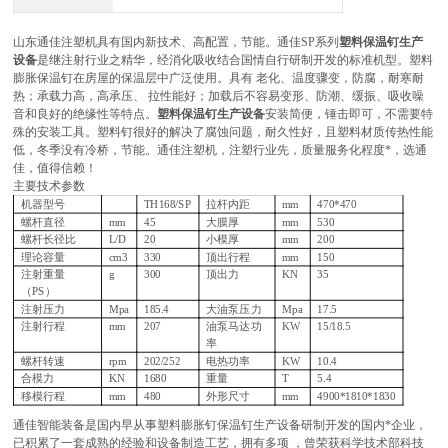
山东通佳注塑机具有国内新技术、高配置，节能。通佳SP系列
塑料保温钉生产
设备
是继注射行业之精华，经消化吸收结合国情自行研制开发的标准机型。塑料
膨胀保温钉在房屋的保温层中广泛使用。具有 老化、温度骤变，防腐，耐寒耐
热；承载力高，高承压、 拉性能好；加载后不容易变形、防潮、缓振、吸收噪
音和良好的绝缘性等特点。
塑料保温钉生产设备
安装简便，锤击即可，不需要特
殊的安装工具。塑料钉很好的解决了腐蚀问题，耐久性好，且塑料材质传热性能
低，冬季没有冷桥，节能。通佳注塑机，注塑行业先，质量服务化程度*，选通
佳，值得信赖！
主要技术参数
机器型号
TH168/SP
拉杆内距
mm
470*470
螺杆直径
mm
45
大膜厚
mm
530
螺杆长径比
L/D
20
小模厚
mm
200
理论容量
cm3
330
顶出行程
mm
150
注射重量
g
300
顶出力
KN
35
（PS）
注射压力
Mpa
185.4
大油泵压力
Mpa
17.5
注射行程
mm
207
油泵马达功
KW
15/18.5
率
螺杆转速
rpm
202/252
电热功率
KW
10.4
合模力
KN
1680
重量
T
5.4
移模行程
mm
480
外形尺寸
mm
4900*1810*1830
通佳智能装备是国内早从事塑料膨胀钉保温钉生产设备研制开发的国内*企业，
已积累了一套成熟的经验和设备制造工艺，拥有多项 ，曾荣获科学技术部科技