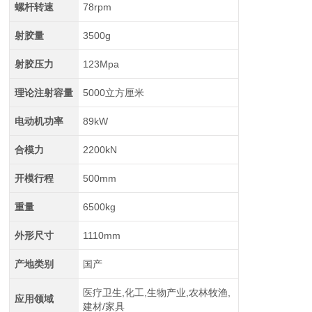
螺杆转速
78rpm
射胶量
3500g
射胶压力
123Mpa
理论注射容量
5000立方厘米
电动机功率
89kW
合模力
2200kN
开模行程
500mm
重量
6500kg
外形尺寸
1110mm
产地类别
国产
医疗卫生,化工,生物产业,农林牧渔,
应用领域
建材/家具