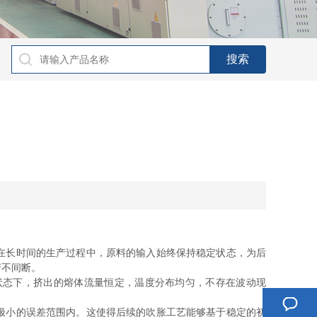
在长时间的生产过程中，原料的输入始终保持稳定状态，为后
产不间断。
状态下，挤出的熔体流量恒定，温度分布均匀，不存在波动现
极小的误差范围内。这使得后续的吹胀工艺能够基于稳定的初