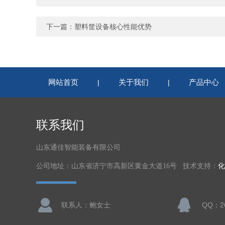
下一篇：
塑料筐设备核心性能优势
网站首页
关于我们
产品中心
|
|
联系我们
山东通佳智能装备有限公司
公司地址：山东省济宁市高新区黄金大道16号 技术支持：
化
联系人：鲍女士
QQ：26