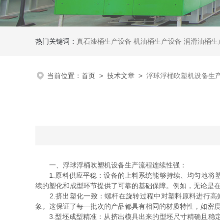
热门关键词：
真石漆桶生产设备
机油桶生产设备
润滑油桶生
当前位置：
首页
>
技术文章
>
浮球浮桶吹塑机设备生
一、浮球浮桶吹塑机设备生产流程连续性强：
1.原料供应平稳：设备的上料系统能够持续、均匀地将塑
续的塑化和成型环节提供了可靠的基础保障。例如，无论是
2.挤出塑化一致：螺杆在旋转过程中对塑料原料进行高效
象。这保证了每一批次的产品都具有相同的材质特性，如密
3.型坯成型精准：从挤出模具出来的型坯尺寸精确且稳定