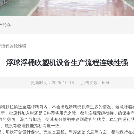
产设备
产流程连续性强
浮球浮桶吹塑机设备生产流程连续性强
更新时间：2025-10-16 点击次数：504
料颗粒输送至螺杆料筒内，不会出现断料或供料过多的情况。这意味着
在新一批原料加入时还是旧料即将用完之际，都能实现无缝衔接，确保生
的剪切、混合与加热，使其充分熔融并达到适宜的粘度。稳定的运行
度、硬度等物理性能指标高度一致。
，形状符合设计要求。无论是直径、壁厚还是长度等方面，都能保持在