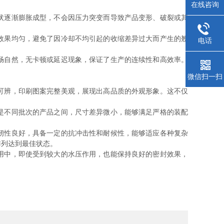
在线咨询
状逐渐膨胀成型，不会因压力突变而导致产品变形、破裂或其
效果均匀，避免了因冷却不均引起的收缩差异过大而产生的翘
电话
畅自然，无卡顿或延迟现象，保证了生产的连续性和高效率。
微信扫一扫
可辨，印刷图案完整美观，展现出高品质的外观形象。这不仅
是不同批次的产品之间，尺寸差异微小，能够满足严格的装配
韧性良好，具备一定的抗冲击性和耐候性，能够适应各种复杂
排列达到最佳状态。
用中，即使受到较大的水压作用，也能保持良好的密封效果，