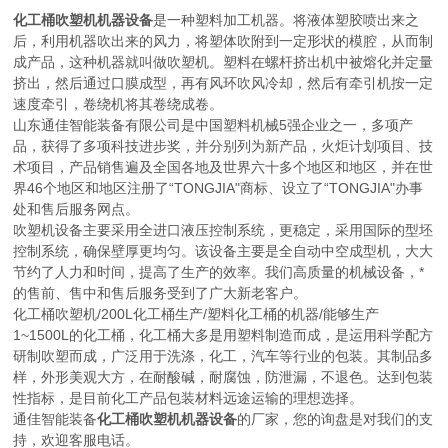
化工桶吹塑机机器设备
是一种塑料加工机器。将液体塑胶喷出来之
后，利用机器吹出来的风力，将塑体吹附到一定形状的模腔，从而制
成产品，这种机器就叫做吹塑机。塑料在螺杆挤出机中被熔化并定量
挤出，然后通过口膜成型，再有风环吹风冷却，然后有牵引机按一定
速度牵引，卷绕机将其卷绕成卷。
山东通佳智能装备有限公司是中国塑料机械5强企业之一，多项产
品，获得了多项科技进步奖，并分别列为新产品，火炬计划项目、技
术项目，产品销售遍及全国各地及世界六十多个地区和地区，并在世
界46个地区和地区注册了“TONGJIA"商标、设立了“TONGJIA"办事
处和售后服务网点。
吹塑机设备主要采用全进口液压控制系统，更稳定，采用国际的型坯
控制系统，确保壁厚更均匀。该设备主要是全自动中空成型机，大大
节约了人力和时间，提高了生产的效率。我们高质量的机械设备，*
的售前、售中和售后服务受到了广大新老客户。
化工桶吹塑机/200L化工桶生产/塑料化工桶的机器/能够生产
1~1500L的化工桶，化工桶大多是用塑料制造而成，是运用科学配方
研制吹塑而成，广泛用于洗涤，化工，汽车等行业的包装。其制品多
样，外形美观大方，在耐酸碱，耐腐蚀，防泄漏，不退色。达到包装
性指标，是目前化工产品包装材料远途运输的理想选择。
通佳智能装备
化工桶吹塑机机器设备
的厂家，您的询盘是对我们的支
持，欢迎客服电话。