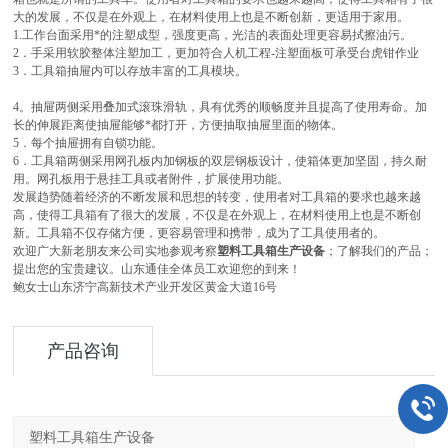
大的发展，不仅是在外观上，在材料使用上也是不断创新，更适用于家用。
1.工作台面采用*的注塑成型，强度更高，光洁的表面处理更容易拭擦油污。
2．手采用软胶整体注塑加工，更加符合人机工程-注塑面板可承受台虎钳作业
3．工具箱抽屉内可以存放丰富的工具模块。
4。抽屉两侧采用叠加式滚珠滑轨，具有优秀的顺畅度并且提高了使用寿命。加
长的伸展距离使抽屉能够*都打开，方便抽取抽屉里面的物体。
5．每个抽屉拥有自锁功能。
6．工具箱两侧采用网孔板内加钢板的双层钢板设计，使箱体更加坚固，持久耐
用。网孔板用于悬挂工具或者附件，扩展使用功能。
发展趋势随着经济的不断发展和思想的转变，使用者对工具箱的要求也越来越
高，使得工具箱有了很大的发展，不仅是在外观上，在材料使用上也是不断创
新。工具箱不仅存储方便，更容易管理和携带，成为了工具使用者的。
欢迎广大新老朋友来公司实地参观考察
塑料工具箱生产设备
；了解我们的产品；
提出您的宝贵建议。山东通佳全体员工欢迎您的到来！
鲍女士山东济宁高新技术产业开发区黄金大道16号
产品咨询