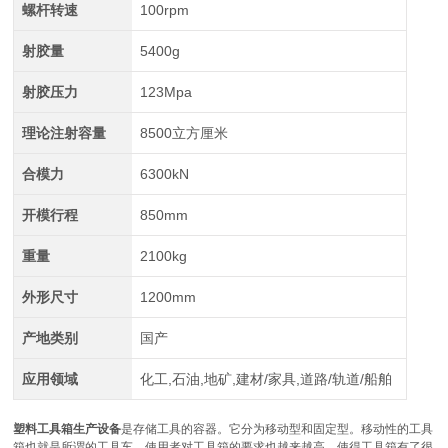
螺杆转速
100rpm
射胶量
5400g
射胶压力
123Mpa
理论注射容量
8500立方厘米
合模力
6300kN
开模行程
850mm
重量
2100kg
外形尺寸
1200mm
产地类别
国产
应用领域
化工,石油,地矿,建材/家具,道路/轨道/船舶
塑料工具箱生产设备
是存储工具的容器。它分为移动型和固定型。移动性的工具
箱也就是所谓的工具车。
使用者对工具箱的要求也越来越高，使得工具箱有了很