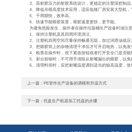
3、高射胶压力的射胶系统设计，更稳定的注塑深腔制品
4、降低吊模高度技术应用，适应低矮厂房安装大型机，
5、干周期快，效率高。
6、快速节能熔胶装置，熔胶速度更快，更节能。
为避免危险发生，操作者在操作垃圾桶生产设备时须注意
1、保持注塑机及其四周环境清洁。
2、注塑机四周空间尽量保持畅通无阻，加过润滑油或压
3、把熔胶筒上的杂物清理干净后才可开启电热，以免发生
4、检查在操作时，按下紧急按钮或者打开安全门是否能
5、射台前移时，不可用手清除从射嘴漏出的熔胶，以免
6、清理料筒时，应把射嘴温度调到适当的较高温度，使射
上一篇：
PE管件生产设备的调模和升温方式
下一篇：
托盘生产机器加工托盘的步骤