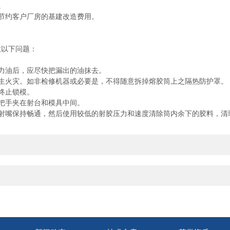
。
节约客户厂房的基建改造费用。
以下问题：
力油后，应尽快把漏出的油抹去。
火灾。如非检修机器或必要是，不得随意拆掉熔胶筒上之隔热防护罩。
终止锁模。
把手夹在射台和模具中间。
嘴保持畅通，然后使用较低的射胶压力和速度清除筒内余下的胶料，清