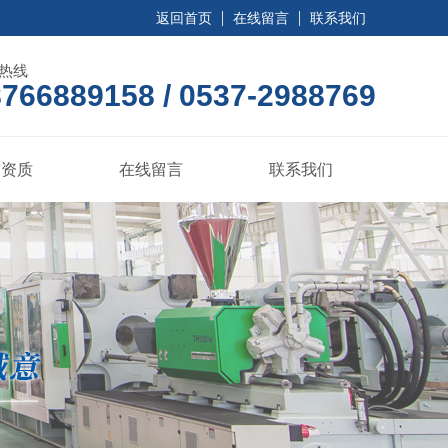
返回首页
在线留言
联系我们
热线
766889158 / 0537-2988769
誉资质
在线留言
联系我们