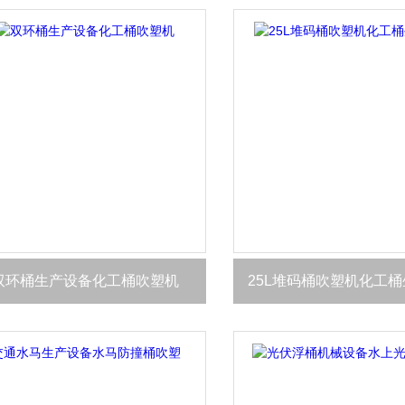
双环桶生产设备化工桶吹塑机
25L堆码桶吹塑机化工