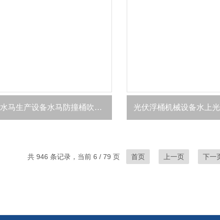
交通水马生产设备水马防撞桶吹塑机
光伏浮桶机械设备水上光
共 946 条记录，当前 6 / 79 页
首页
上一页
下一