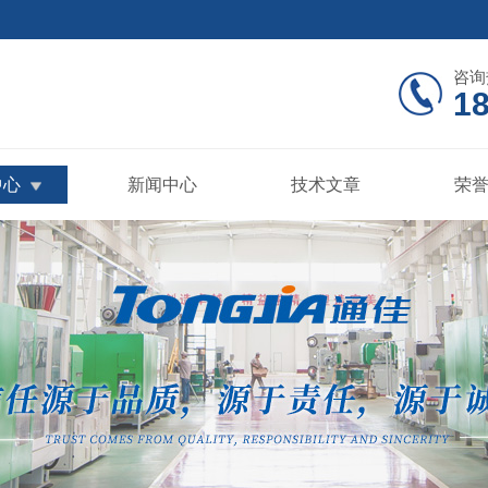
咨询
18
中心
新闻中心
技术文章
荣