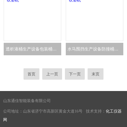
透析液桶生产设备包装桶吹塑机
水马围挡生产设备防撞桶吹塑机
首页
上一页
下一页
末页
山东通佳智能装备有限公司
公司地址：山东省济宁市高新区黄金大道16号 技术支持：
化工仪器
网