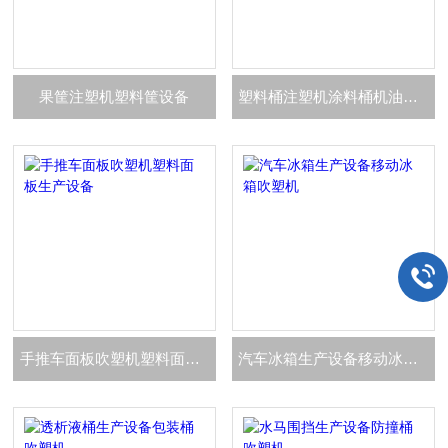
果筐注塑机塑料筐设备
塑料桶注塑机涂料桶机油桶设备
手推车面板吹塑机塑料面板生产设备
汽车冰箱生产设备移动冰箱吹塑机