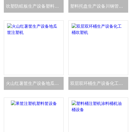
吹塑防眩板生产设备塑料挡光板吹塑机
塑料托盘生产设备川钢管托盘注塑机
火山红薯筐生产设备地瓜筐注塑机
双层双环桶生产设备化工桶吹塑机