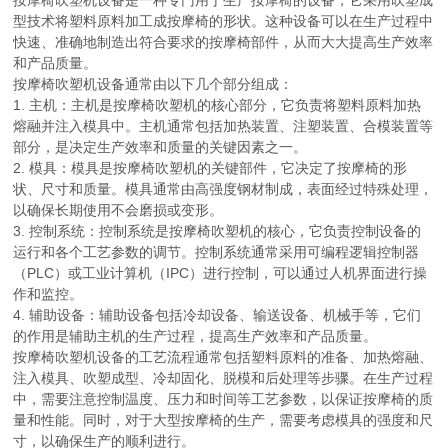
按摩椅吹塑机设备是一种专门用于生产按摩椅的设备，它采用吹塑成
型技术将塑料原料加工成按摩椅的形状。这种设备可以在生产过程中
快速、准确地制造出符合要求的按摩椅部件，从而大大提高生产效率
和产品质量。
按摩椅吹塑机设备通常由以下几个部分组成：
1. 主机：主机是按摩椅吹塑机的核心部分，它负责将塑料原料加热
熔融并注入模具中。主机通常包括加热装置、注塑装置、合模装置等
部分，是决定生产效率和质量的关键因素之一。
2. 模具：模具是按摩椅吹塑机的关键部件，它决定了按摩椅的形
状、尺寸和质量。模具通常由高强度钢材制成，表面经过特殊处理，
以确保长期使用不会磨损或变形。
3. 控制系统：控制系统是按摩椅吹塑机的核心，它负责控制设备的
运行和各个工艺参数的调节。控制系统通常采用可编程逻辑控制器
（PLC）或工业计算机（IPC）进行控制，可以通过人机界面进行操
作和监控。
4. 辅助设备：辅助设备包括冷却设备、输送设备、机械手等，它们
的作用是辅助主机的生产过程，提高生产效率和产品质量。
按摩椅吹塑机设备的工艺流程通常包括塑料原料的准备、加热熔融、
注入模具、吹塑成型、冷却固化、脱模和后处理等步骤。在生产过程
中，需要注意控制温度、压力和时间等工艺参数，以保证按摩椅的质
量和性能。同时，对于大型按摩椅的生产，需要考虑模具的强度和尺
寸，以确保生产的顺利进行。