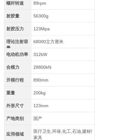
螺杆转速
89rpm
射胶量
56300g
射胶压力
123Mpa
理论注射容
68000立方厘米
量
电动机功率
312kW
合模力
28800kN
开模行程
890mm
重量
200kg
外形尺寸
123mm
产地类别
国产
医疗卫生,环保,化工,石油,建材/
应用领域
家具