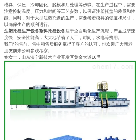
模具、保压、冷却固化、脱模和后处理等步骤。在生产过程中，需要
注意控制温度、压力和时间等工艺参数，以保证注塑托盘的质量和性
能。同时，对于大型注塑托盘的生产，需要考虑模具的强度和尺寸，
以确保生产的顺利进行。
注塑托盘生产设备塑料托盘设备
属于全自动化生产流程，产品成型速
度快，安全性能高，大大地节省了人工，时间，水电等费用。
我们*的售前、售中和售后服务赢得了客户的认可，也欢迎广大新老
朋友前来公司参观考察。
鲍女士，山东济宁新技术产业开发区黄金大道16号