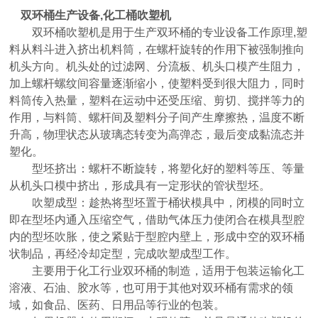
双环桶生产设备,化工桶吹塑机
双环桶吹塑机是用于生产双环桶的专业设备工作原理,塑
料从料斗进入挤出机料筒，在螺杆旋转的作用下被强制推向
机头方向。机头处的过滤网、分流板、机头口模产生阻力，
加上螺杆螺纹间容量逐渐缩小，使塑料受到很大阻力，同时
料筒传入热量，塑料在运动中还受压缩、剪切、搅拌等力的
作用，与料筒、螺杆间及塑料分子间产生摩擦热，温度不断
升高，物理状态从玻璃态转变为高弹态，最后变成黏流态并
塑化。
型坯挤出：螺杆不断旋转，将塑化好的塑料等压、等量
从机头口模中挤出，形成具有一定形状的管状型坯。
吹塑成型：趁热将型坯置于桶状模具中，闭模的同时立
即在型坯内通入压缩空气，借助气体压力使闭合在模具型腔
内的型坯吹胀，使之紧贴于型腔内壁上，形成中空的双环桶
状制品，再经冷却定型，完成吹塑成型工作。
主要用于化工行业双环桶的制造，适用于包装运输化工
溶液、石油、胶水等，也可用于其他对双环桶有需求的领
域，如食品、医药、日用品等行业的包装。