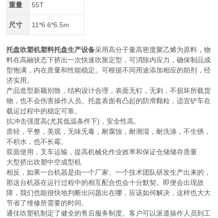
重量
55T
尺寸
11*6.6*6.5m
托盘吹塑机塑料托盘生产设备
采用高分子量高密度聚乙烯为原料，物
料在高融状态下挤出一次快速吹胀定型，可消除内应力，确保制品成
型饱满，内在质量和性能稳定。可根据不同用途添加相应的助剂，经
济实用。
产品造型新颖别致，结构设计合理，表面无钉，无刺，不损坏所载货
物，也不会伤害操作人员。托盘表面有凸起的防滑颗粒，适宜铲车在
载运过程中的稳定可靠。
抗冲击强度高(尤其低温条件下)，安全性高。
质轻，平整，美观，无味无毒，耐腐蚀，耐潮湿，耐洗涤，不生锈，
不积水，也不长霉。
双面使用，叉车运输，提高机械化作业效率和保证仓储储存质量
大型挤出吹塑中空成型机
相反，如果一台机器是由一个厂家、一个技术团队研发生产出来的，
那这台机器在运行过程中的相互配合也会十分默契。即便会出现故
障，我们也能很快地判断出问题出在哪，应该如何解决，这样也大大
节省了维修所需要的时间。
通佳吹塑机制定了健全的售后服务制度。客户可以派遣操作人员到工