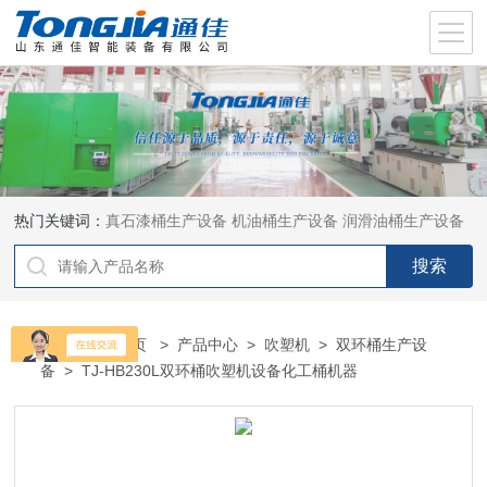
热门关键词：
真石漆桶生产设备
机油桶生产设备
润滑油桶生产设备
当前位置：
首页
>
产品中心
>
吹塑机
>
双环桶生产设
备
> TJ-HB230L双环桶吹塑机设备化工桶机器