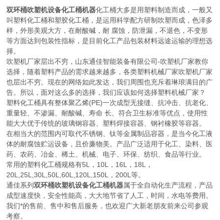
双环桶吹塑机设备化工桶机器
化工桶大多是用塑料制造而成，一般又
叫塑料化工桶和塑胶化工桶，是运用科学配方研制吹塑而成，色泽多
样，外形美观大方，在耐酸碱，耐 腐蚀，防泄漏，不退色，不变形
等方面达到包装性指标，是目前化工产品包装材料远途运输的理想选
择。
吹塑机厂家层出不穷，山东通佳智能装备有限公司-吹塑机厂家教你
选择，随着塑料产品的需求越来越多，各类塑料机械厂家吹塑机厂家
也层出不穷。现在的网络如此发达，我们周围也充斥着琳琅满目的广
告。所以，面对这么多的选择，我们应该如何选择塑料机械厂家？
塑料化工桶具有整体聚乙烯(PE)一次成型无接缝、抗冲击、抗老化、
重量轻、不渗漏、耐酸碱、寿命 长、符合卫生标准等优点，使用性
能大大优于传统的玻璃钢容器、塑料焊接容器、钢衬橡胶等容器。
在相当大的范围内可取代不锈钢、钛等金属制品容器，是当今化工液
体的耐腐蚀贮运设备，且价廉物美。产品广泛适用于化工、染料、医
药、农药、冶金、稀土、机械、电子、环保、纺织、食品等行业。
常用的塑料化工桶规格有5L，10L，16L，18L，
20L,25L,30L,50L,60L,120L,150L，200L等。
通佳系列
双环桶吹塑机设备化工桶机器
属于全自动化生产流程，产品
成型速度快，安全性能高，大大地节省了人工，时间，水电等费用。
我们*的售前、售中和售后服务，也欢迎广大新老朋友前来公司参观
考察。