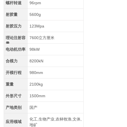
螺杆转速
96rpm
射胶量
5600g
射胶压力
123Mpa
理论注射容
7600立方厘米
量
电动机功率
98kW
合模力
8200kN
开模行程
980mm
重量
2100kg
外形尺寸
1500mm
产地类别
国产
化工,生物产业,农林牧渔,文体,
应用领域
地矿