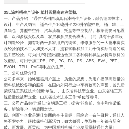
35L涂料桶生产设备 塑料圆桶高速注塑机
一、产品介绍：“通佳"系列自动真石漆桶生产设备，融合德国技术，
设计、生产及销售，适合生产10毫升至220升的塑料瓶、桶、罐、工
具箱包、异型中空件、汽车油箱、托盘等中空制品。根据需要可配置
单、双和多模头以及单、双层和多层复合模头。（2）具有十多年设
计制造经验，拥有对两千多家用户的调试、维修服务的一大批丰富实
践经验的技术工人和技术人才，拥有试验和加工几千例实际制造的成
熟工艺经验。可为用户制造出能适合加工各种特种异型及特殊原料的
吹塑机，可用于加工PE、PP、PC、PA、PS、ABS、EVA、PET、
EVOH、TPU、PVC等制品的生产。
二、公司优势介绍：
公司多年来，始终遵循用户至上、质量的思想，为用户提供高质量的
塑料机械设备和的服务，在国内外同行业中享有较高的声誉，曾先后
荣获轻工系统技术创新*单位、、山东省科技型企业、山东省轻工系
统质量效益型企业、山东省技术进步工作*单位等称号。
三、公司产品实行“通佳"交钥匙工程，提供*的售前、售中和售后服
务，解除客户一切后顾之忧。
四、创百年企业是通佳集团的奋斗目标﹔围绕这一奋斗目标，通佳人
将不懈努力，继续保持创新活力，做大做强，争取每一年都有新突
破、新发展、新贡献，为中国塑料机械产业发展贡献通佳力量!