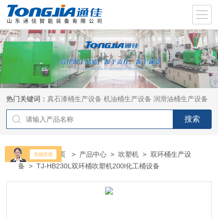
热门关键词：
真石漆桶生产设备
机油桶生产设备
润滑油桶生产设备
当前位置：
首页
>
产品中心
>
吹塑机
>
双环桶生产设
备
> TJ-HB230L双环桶吹塑机200l化工桶设备