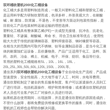
双环桶吹塑机200l化工桶设备
化工桶大多是用塑料制造而成，一般又叫塑料化工桶和塑胶化工桶，
是运用科学配方研制吹塑而成，色泽多样，外形美观大方，在耐酸
碱，耐 腐蚀，防泄漏，不退色，不变形等方面达到包装性指标，是
目前化工产品包装材料远途运输的理想选择。
塑料化工桶具有整体聚乙烯(PE)一次成型无接缝、抗冲击、抗老化、
重量轻、不渗漏、耐酸碱、寿命 长、符合卫生标准等优点，使用性
能大大优于传统的玻璃钢容器、塑料焊接容器、钢衬橡胶等容器。
在相当大的范围内可取代不锈钢、钛等金属制品容器，是当今化工液
体的耐腐蚀贮运设备，且价廉物美。产品广泛适用于化工、染料、医
药、农药、冶金、稀土、机械、电子、环保、纺织、食品等行业。
常用的塑料化工桶规格有5L，10L，16L，18L，
20L,25L,30L,50L,60L,120L,150L，200L等。
通佳系列
双环桶吹塑机200l化工桶设备
于全自动化生产流程，产品成
型速度快，安全性能高，大大地节省了人工，时间，水电等费用。
通佳吹塑机制定了健全的售后服务制度。客户可以派遣操作人员到工
厂进行培训，包括机器操作、维护和简单维修；或者通佳吹塑机的技
术人员也可去客户的工厂对操作人员进行培训。
如果机器在使用期间，出现故障，并且是通佳吹塑机的原因造成的，
不管什么故障，都将免费提供维修或更换零件的服务，同时，通佳吹
塑机的工程师也会帮助你解决问题。