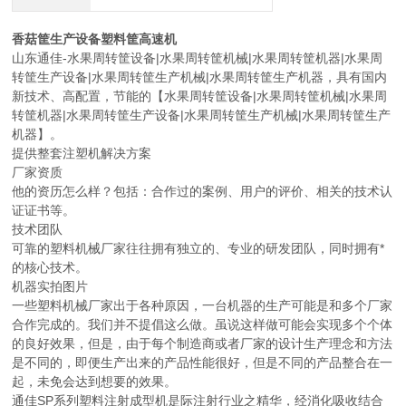
香菇筐生产设备塑料筐高速机
山东通佳-水果周转筐设备|水果周转筐机械|水果周转筐机器|水果周
转筐生产设备|水果周转筐生产机械|水果周转筐生产机器，具有国内
新技术、高配置，节能的【水果周转筐设备|水果周转筐机械|水果周
转筐机器|水果周转筐生产设备|水果周转筐生产机械|水果周转筐生产
机器】。
提供整套注塑机解决方案
厂家资质
他的资历怎么样？包括：合作过的案例、用户的评价、相关的技术认
证证书等。
技术团队
可靠的塑料机械厂家往往拥有独立的、专业的研发团队，同时拥有*
的核心技术。
机器实拍图片
一些塑料机械厂家出于各种原因，一台机器的生产可能是和多个厂家
合作完成的。我们并不提倡这么做。虽说这样做可能会实现多个个体
的良好效果，但是，由于每个制造商或者厂家的设计生产理念和方法
是不同的，即便生产出来的产品性能很好，但是不同的产品整合在一
起，未免会达到想要的效果。
通佳SP系列塑料注射成型机是际注射行业之精华，经消化吸收结合