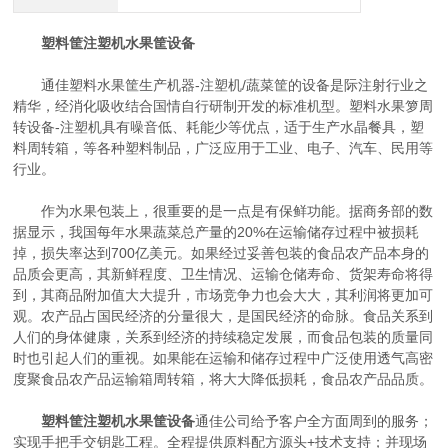
塑料筐注塑机水果筐设备
通佳塑料水果筐生产机器-注塑机/蔬菜筐的设备是际注射行业之
精华，经消化吸收结合国情自行研制开发的标准机型。塑料水果箩周
转设备-注塑机具有噪音低、耗能少等优点，适于生产水晶餐具，塑
料周转箱，等各种塑料制品，广泛应用于工业、电子、汽车、民用等
行业。
作为水果包装上，很重要的是一点是有保鲜功能。据商务部的数
据显示，我国每年水果蔬菜总产量的20%在运输储存过程中被损耗
掉，损失率达到700亿美元。如果经过妥善包装的食品农产品本身的
品质会更高，其新鲜程度、卫生情况、运输仓储寿命、货架寿命将得
到，其商品附加值大大提升，市场竞争力也会大大，其利润将更加可
观。农产品占国民经济的分量很大，是国民经济的命脉。食品关系到
人们的身体健康，关系到经济的持续稳定发展，而食品包装的质量同
时也引起人们的重视。如果能在运输和储存过程中广泛使用透气高密
度聚食品农产品运输箱周转箱，将大大降低损耗，食品农产品品质。
塑料筐注塑机水果筐设备
通佳公司给予客户全方面周到的服务；
实现手把手交钥匙工程。全程提供原料配方源头+技术支持；并现场