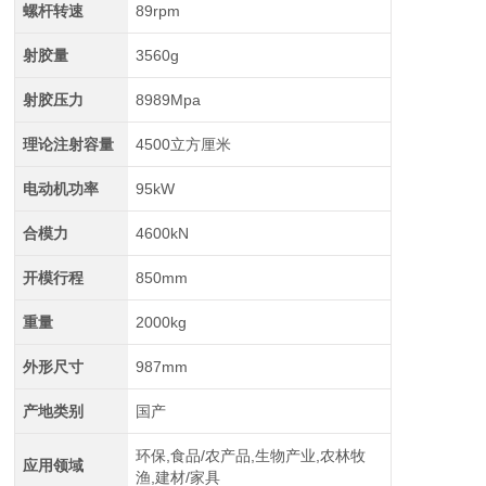
螺杆转速
89rpm
射胶量
3560g
射胶压力
8989Mpa
理论注射容量
4500立方厘米
电动机功率
95kW
合模力
4600kN
开模行程
850mm
重量
2000kg
外形尺寸
987mm
产地类别
国产
环保,食品/农产品,生物产业,农林牧
应用领域
渔,建材/家具