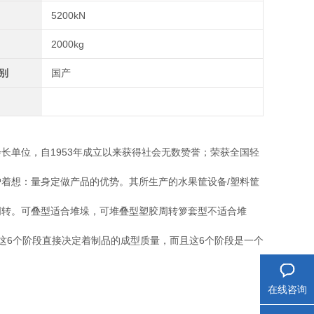
5200kN
2000kg
别
国产
长单位，自1953年成立以来获得社会无数赞誉；荣获全国轻
着想：量身定做产品的优势。其所生产的水果筐设备/塑料筐
周转。可叠型适合堆垛，可堆叠型塑胶周转箩套型不适合堆
这6个阶段直接决定着制品的成型质量，而且这6个阶段是一个
在线咨询