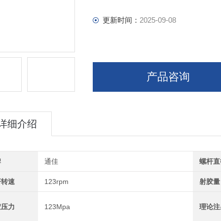
更新时间：
2025-09-08
产品咨询
详细介绍
牌
通佳
螺杆直
杆转速
123rpm
射胶量
胶压力
123Mpa
理论注