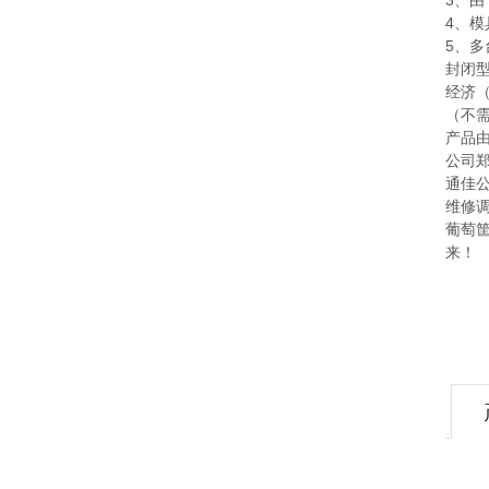
3、
4、
5、
封闭
经济（
（不
产品
公司
通佳
维修
葡萄
来！