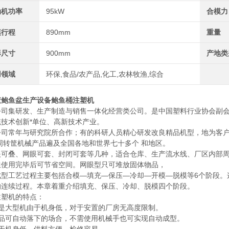
动机功率
95kW
合模力
模行程
890mm
重量
形尺寸
900mm
产地类
用领域
环保,食品/农产品,化工,农林牧渔,综合
筐鲍鱼盆生产设备鲍鱼桶注塑机
公司集研发、生产制造与销售一体化经营类公司。是中国塑料行业协会副会
统技术创新*单位、高新技术产业。
公司常年与研究院所合作；有的科研人员精心研发改良精品机型，地为客户
周转筐机械产品遍及全国各地和世界七十多个 和地区。
眼可叠、网眼可套、封闭可套等几种，适合仓库、生产流水线、厂区内部
但使用完毕后可节省空间。网眼型只可堆放固体物品，
成型工艺过程主要包括合模—填充—保压—冷却—开模—脱模等6个阶段。
的连续过程。本章着重介绍填充、保压、冷却、脱模四个阶段。
注塑机的特点：
即是大型机由于机身低，对于安置的厂房无高度限制。
产品可自动落下的场合，不需使用机械手也可实现自动成型。