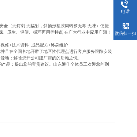
电话
 安全（无钉刺 无辐射，斜插形塑胶周转箩无毒 无味）便捷
保、卫生、轻便、循环再用等特点 在广大行业中应用广阔！
微信扫一扫
年保修+技术资料+成品配方+终身维护
优并且在全国各地开辟了地区性代理点进行客户服务跟踪安装
来源地；解除您开公司建厂房的的后顾之忧。
的产品；提出您的宝贵建议。山东通佳全体员工欢迎您的到