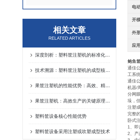
电
开
相关文章
外
RELATED ARTICLES
应
深度剖析：塑料筐注塑机的标准化操作流程
鲍鱼
通佳
技术溯源：塑料筐注塑机的成型核心原理
工系
通佳
果筐注塑机的性能优势：高效、精准与环保
机器/
分网
果筐注塑机：高效生产的关键原理解析
垛，
注塑
完整
塑料筐设备核心性能优势
卧式
1、
塑料筐设备采用注塑或吹塑成型技术
2、