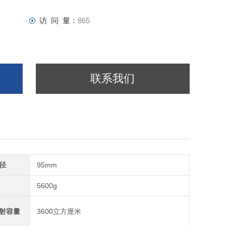
访 问 量：
865
联系我们
径
95mm
5600g
射容量
3600立方厘米