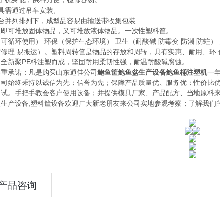
由于机身低，供料方便，检修容易。
模具需通过吊车安装。
多台并列排列下，成型品容易由输送带收集包装
型即可堆放固体物品，又可堆放液体物品。一次性塑料筐。
可循环使用） 环保（保护生态环境） 卫生（耐酸碱 防霉变 防潮 防蛀）
需修理 易搬运）。塑料周转筐是物品的存放和周转，具有实惠、耐用、环 
由全新聚PE料注塑而成，坚固耐用柔韧性强，耐温耐酸碱腐蚀。
郑重承诺：凡是购买山东通佳公司
鲍鱼筐鲍鱼盆生产设备鲍鱼桶注塑机
一
公司始终秉持以诚信为先；信誉为先；保障产品质量优、服务优；性价比
调试。手把手教会客户使用设备；并提供模具厂家、产品配方、当地原料
筐生产设备,塑料筐设备欢迎广大新老朋友来公司实地参观考察；了解我们
产品咨询