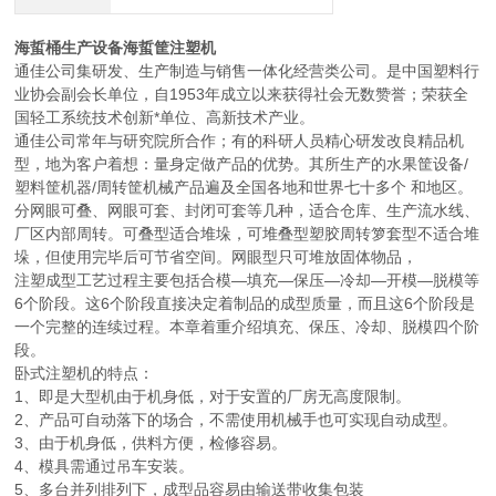
海蜇桶生产设备海蜇筐注塑机
通佳公司集研发、生产制造与销售一体化经营类公司。是中国塑料行
业协会副会长单位，自1953年成立以来获得社会无数赞誉；荣获全
国轻工系统技术创新*单位、高新技术产业。
通佳公司常年与研究院所合作；有的科研人员精心研发改良精品机
型，地为客户着想：量身定做产品的优势。其所生产的水果筐设备/
塑料筐机器/周转筐机械产品遍及全国各地和世界七十多个 和地区。
分网眼可叠、网眼可套、封闭可套等几种，适合仓库、生产流水线、
厂区内部周转。可叠型适合堆垛，可堆叠型塑胶周转箩套型不适合堆
垛，但使用完毕后可节省空间。网眼型只可堆放固体物品，
注塑成型工艺过程主要包括合模—填充—保压—冷却—开模—脱模等
6个阶段。这6个阶段直接决定着制品的成型质量，而且这6个阶段是
一个完整的连续过程。本章着重介绍填充、保压、冷却、脱模四个阶
段。
卧式注塑机的特点：
1、即是大型机由于机身低，对于安置的厂房无高度限制。
2、产品可自动落下的场合，不需使用机械手也可实现自动成型。
3、由于机身低，供料方便，检修容易。
4、模具需通过吊车安装。
5、多台并列排列下，成型品容易由输送带收集包装