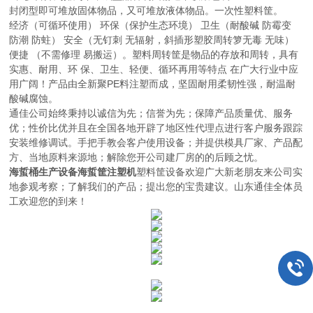
封闭型即可堆放固体物品，又可堆放液体物品。一次性塑料筐。
经济（可循环使用） 环保（保护生态环境） 卫生（耐酸碱 防霉变
防潮 防蛀） 安全（无钉刺 无辐射，斜插形塑胶周转箩无毒 无味）
便捷 （不需修理 易搬运）。塑料周转筐是物品的存放和周转，具有
实惠、耐用、环 保、卫生、轻便、循环再用等特点 在广大行业中应
用广阔！产品由全新聚PE料注塑而成，坚固耐用柔韧性强，耐温耐
酸碱腐蚀。
通佳公司始终秉持以诚信为先；信誉为先；保障产品质量优、服务
优；性价比优并且在全国各地开辟了地区性代理点进行客户服务跟踪
安装维修调试。手把手教会客户使用设备；并提供模具厂家、产品配
方、当地原料来源地；解除您开公司建厂房的的后顾之忧。
海蜇桶生产设备海蜇筐注塑机
塑料筐设备欢迎广大新老朋友来公司实
地参观考察；了解我们的产品；提出您的宝贵建议。山东通佳全体员
工欢迎您的到来！