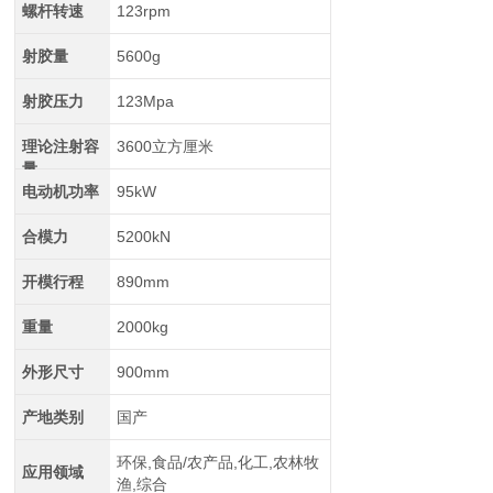
螺杆转速
123rpm
射胶量
5600g
射胶压力
123Mpa
理论注射容
3600立方厘米
量
电动机功率
95kW
合模力
5200kN
开模行程
890mm
重量
2000kg
外形尺寸
900mm
产地类别
国产
环保,食品/农产品,化工,农林牧
应用领域
渔,综合