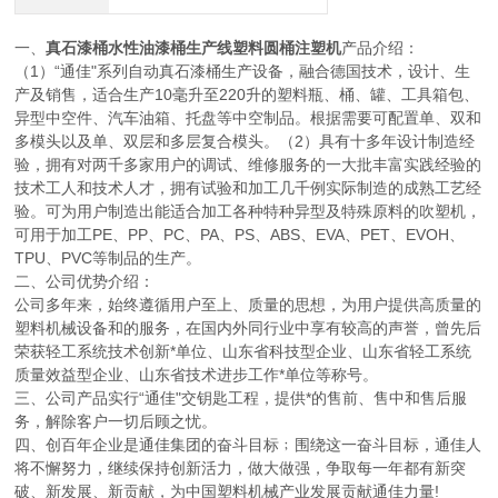
一、
真石漆桶水性油漆桶生产线塑料圆桶注塑机
产品介绍：
（1）“通佳"系列自动真石漆桶生产设备，融合德国技术，设计、生
产及销售，适合生产10毫升至220升的塑料瓶、桶、罐、工具箱包、
异型中空件、汽车油箱、托盘等中空制品。根据需要可配置单、双和
多模头以及单、双层和多层复合模头。（2）具有十多年设计制造经
验，拥有对两千多家用户的调试、维修服务的一大批丰富实践经验的
技术工人和技术人才，拥有试验和加工几千例实际制造的成熟工艺经
验。可为用户制造出能适合加工各种特种异型及特殊原料的吹塑机，
可用于加工PE、PP、PC、PA、PS、ABS、EVA、PET、EVOH、
TPU、PVC等制品的生产。
二、公司优势介绍：
公司多年来，始终遵循用户至上、质量的思想，为用户提供高质量的
塑料机械设备和的服务，在国内外同行业中享有较高的声誉，曾先后
荣获轻工系统技术创新*单位、山东省科技型企业、山东省轻工系统
质量效益型企业、山东省技术进步工作*单位等称号。
三、公司产品实行“通佳"交钥匙工程，提供*的售前、售中和售后服
务，解除客户一切后顾之忧。
四、创百年企业是通佳集团的奋斗目标﹔围绕这一奋斗目标，通佳人
将不懈努力，继续保持创新活力，做大做强，争取每一年都有新突
破、新发展、新贡献，为中国塑料机械产业发展贡献通佳力量!