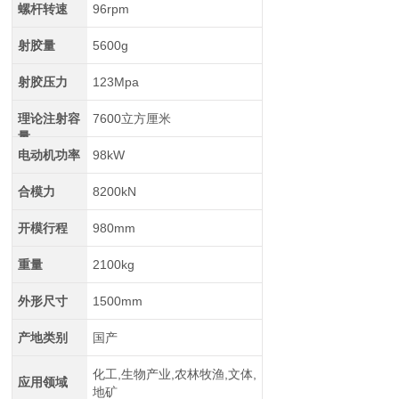
螺杆转速
96rpm
射胶量
5600g
射胶压力
123Mpa
理论注射容
7600立方厘米
量
电动机功率
98kW
合模力
8200kN
开模行程
980mm
重量
2100kg
外形尺寸
1500mm
产地类别
国产
化工,生物产业,农林牧渔,文体,
应用领域
地矿