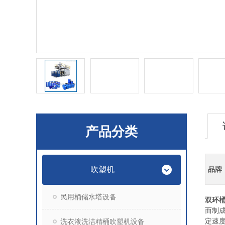
产品分类
吹塑机
品牌
民用桶储水塔设备
双环桶
而制
定速
洗衣液洗洁精桶吹塑机设备