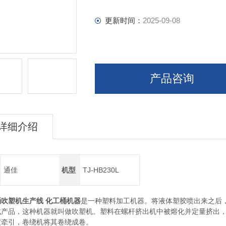
更新时间：
2025-09-08
产品咨询
详细介绍
通佳
机型
TJ-HB230L
吹塑机生产线 化工桶机器
是一种塑料加工机器。将液体塑胶喷出来之后
成产品，这种机器就叫做吹塑机。塑料在螺杆挤出机中被熔化并定量挤出
度牵引，卷绕机将其卷绕成卷。