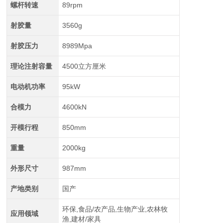
螺杆转速
89rpm
射胶量
3560g
射胶压力
8989Mpa
理论注射容量
4500立方厘米
电动机功率
95kW
合模力
4600kN
开模行程
850mm
重量
2000kg
外形尺寸
987mm
产地类别
国产
环保,食品/农产品,生物产业,农林牧
应用领域
渔,建材/家具