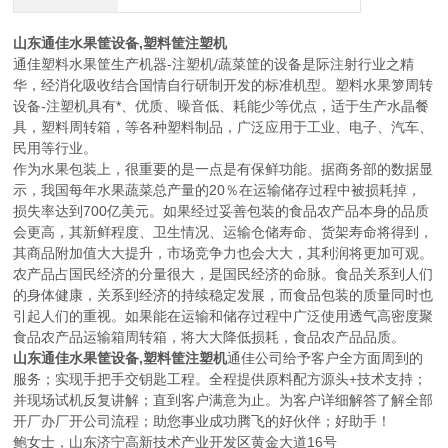
山东通佳水果筐设备,塑料筐注塑机
通佳塑料水果筐生产机器-注塑机/蔬菜筐的设备是际注射行业之精
华，经消化吸收结合国情自行研制开发的标准机型。塑料水果箩周转
设备-注塑机具有*、优质、噪音低、耗能少等优点，适于生产水晶餐
具，塑料周转箱，等各种塑料制品，广泛应用于工业、电子、汽车、
民用等行业。
作为水果包装上，很重要的是一点是有保鲜功能。据商务部的数据显
示，我国每年水果蔬菜总产量的20％在运输储存过程中被损耗掉，
损失率达到700亿美元。如果经过妥善包装的食品农产品本身的品质
会更高，其新鲜程度、卫生情况、运输仓储寿命、货架寿命将得到，
其商品附加值大大提升，市场竞争力也会大大，其利润将更加可观。
农产品占国民经济的分量很大，是国民经济的命脉。食品关系到人们
的身体健康，关系到经济的持续稳定发展，而食品包装的质量同时也
引起人们的重视。如果能在运输和储存过程中广泛使用透气高密度聚
食品农产品运输箱周转箱，将大大降低损耗，食品农产品品质。
山东通佳水果筐设备,塑料筐注塑机
通佳公司给予客户全方面周到的
服务；实现手把手交钥匙工程。全程提供原料配方源头+技术支持；
并现场试机反复讲解；直到客户满意为止。为客户详细解答了解全部
开厂办厂开公司流程；助您事业成功腾飞的好伙伴；好助手！
鲍女士，山东济宁高新技术产业开发区黄金大道16号