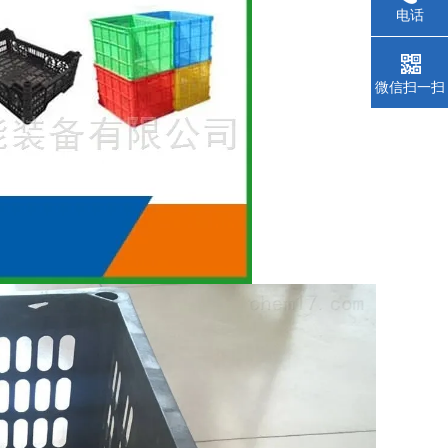
电话
微信扫一扫