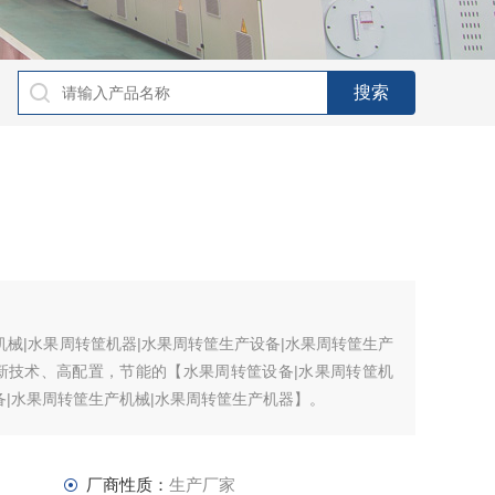
机械|水果周转筐机器|水果周转筐生产设备|水果周转筐生产
新技术、高配置，节能的【水果周转筐设备|水果周转筐机
备|水果周转筐生产机械|水果周转筐生产机器】。
厂商性质：
生产厂家