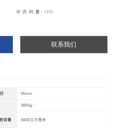
访 问 量：
1151
联系我们
径
95mm
3800g
射容量
5600立方厘米