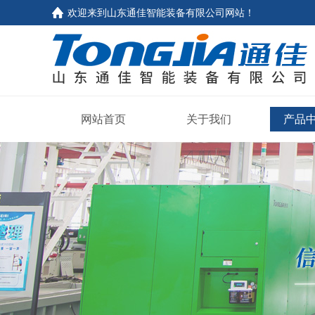
欢迎来到山东通佳智能装备有限公司网站！
网站首页
关于我们
产品