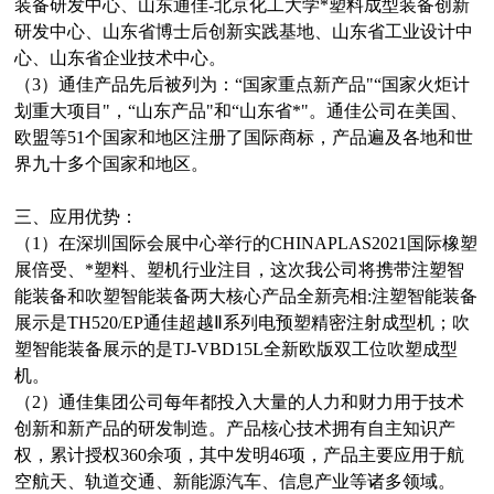
装备研发中心、山东通佳-北京化工大学*塑料成型装备创新
研发中心、山东省博士后创新实践基地、山东省工业设计中
心、山东省企业技术中心。
（3）通佳产品先后被列为：“国家重点新产品"“国家火炬计
划重大项目"，“山东产品"和“山东省*"。通佳公司在美国、
欧盟等51个国家和地区注册了国际商标，产品遍及各地和世
界九十多个国家和地区。
三、应用优势：
（1）在深圳国际会展中心举行的CHINAPLAS2021国际橡塑
展倍受、*塑料、塑机行业注目，这次我公司将携带注塑智
能装备和吹塑智能装备两大核心产品全新亮相:注塑智能装备
展示是TH520/EP通佳超越Ⅱ系列电预塑精密注射成型机；吹
塑智能装备展示的是TJ-VBD15L全新欧版双工位吹塑成型
机。
（2）通佳集团公司每年都投入大量的人力和财力用于技术
创新和新产品的研发制造。产品核心技术拥有自主知识产
权，累计授权360余项，其中发明46项，产品主要应用于航
空航天、轨道交通、新能源汽车、信息产业等诸多领域。