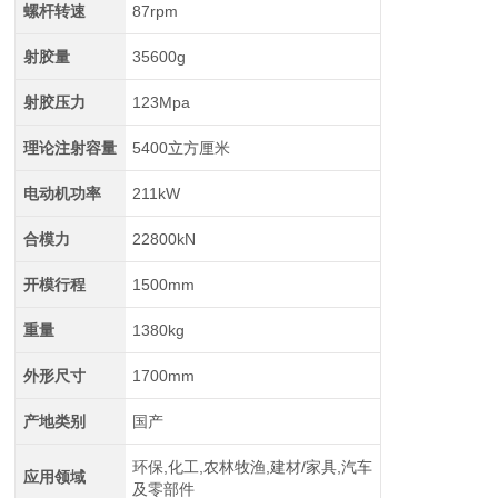
螺杆转速
87rpm
射胶量
35600g
射胶压力
123Mpa
理论注射容量
5400立方厘米
电动机功率
211kW
合模力
22800kN
开模行程
1500mm
重量
1380kg
外形尺寸
1700mm
产地类别
国产
环保,化工,农林牧渔,建材/家具,汽车
应用领域
及零部件