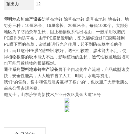
顶出力
12
塑料地布钉生产设备
防草布地钉 除草布地钉 盖草布地钉 地布钉。地
钉分三种：10厘米长、16厘米长、20厘米长。每箱1000个。大部分
地区为了防治杂草生长，阻止植物根系钻出地面，一般采用吹塑的
PE膜作为防草布，由于PE膜是透明的，阳光能够透过PE膜照射到
PE膜下面的杂草，杂草能进行光合作用，起不到防杂草生长的作
用，而且这种PE膜的密封性较好，透气性较差，渗水能力不足，使
得植物根部的吸水能力不足，影响植物的生长，透气性较差地温增高
也可能导致植物的根部腐烂。
通佳系列
塑料地布钉生产设备
属于全自动化生产流程，产品成型速度
快，安全性能高，大大地节省了人工，时间，水电等费用。
我们*的售前、售中和售后服务赢得了客户的*，也欢迎广大新老朋友
前来公司参观考察。
鲍女士，山东济宁高新技术产业开发区黄金大道16号