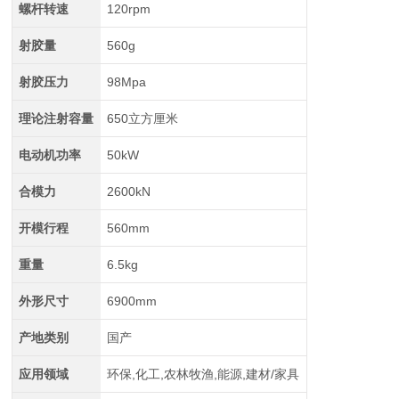
螺杆转速
120rpm
射胶量
560g
射胶压力
98Mpa
理论注射容量
650立方厘米
电动机功率
50kW
合模力
2600kN
开模行程
560mm
重量
6.5kg
外形尺寸
6900mm
产地类别
国产
应用领域
环保,化工,农林牧渔,能源,建材/家具