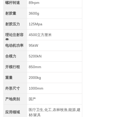
螺杆转速
89rpm
射胶量
3600g
射胶压力
125Mpa
理论注射容
4500立方厘米
量
电动机功率
95kW
合模力
5200kN
开模行程
850mm
重量
2000kg
外形尺寸
1000mm
产地类别
国产
医疗卫生,化工,农林牧渔,能源,建
应用领域
材/家具